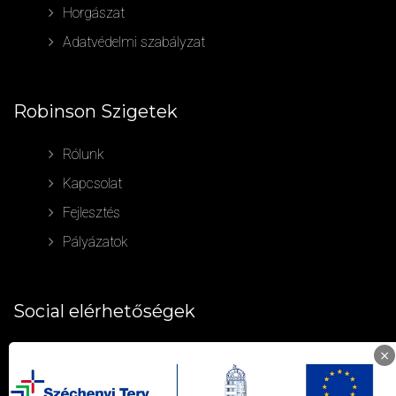
Horgászat
Adatvédelmi szabályzat
Robinson Szigetek
Rólunk
Kapcsolat
Fejlesztés
Pályázatok
Social elérhetőségek
×
facebook
instagram